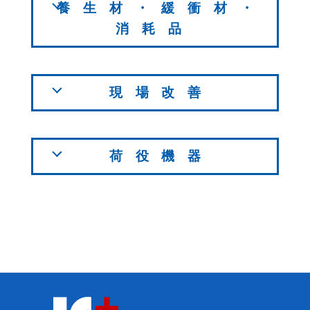
養生材・緩衝材・
消耗品
現場改善
荷役機器