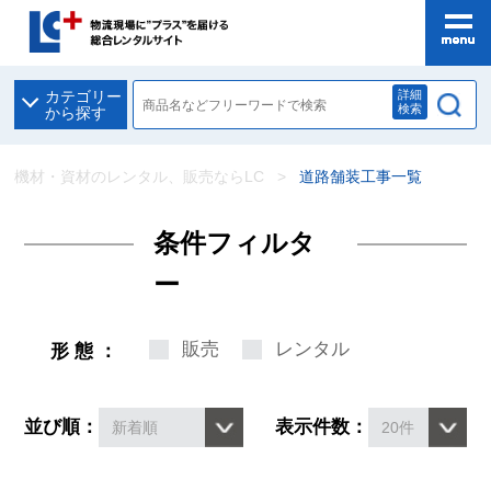
詳細
カテゴリー
検索
から探す
機材・資材のレンタル、販売ならLC
道路舗装工事一覧
条件フィルタ
ー
販売
レンタル
形態：
並び順：
表示件数：