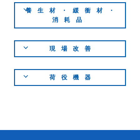
養生材・緩衝材・
消耗品
現場改善
荷役機器