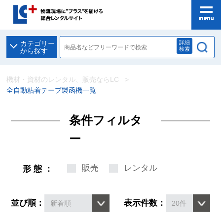
詳細
カテゴリー
検索
から探す
機材・資材のレンタル、販売ならLC
全自動粘着テープ製函機一覧
条件フィルタ
ー
販売
レンタル
形態：
並び順：
表示件数：