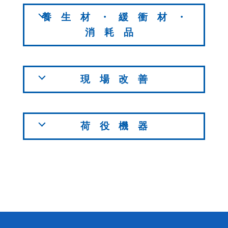
養生材・緩衝材・
消耗品
現場改善
荷役機器