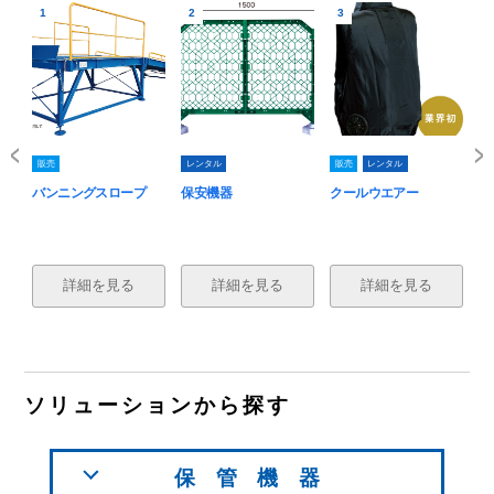
1
2
3
4
販売
レンタル
販売
レンタル
販
バンニングスロープ
保安機器
クールウエアー
無
詳細を見る
詳細を見る
詳細を見る
ソリューションから探す
保管機器