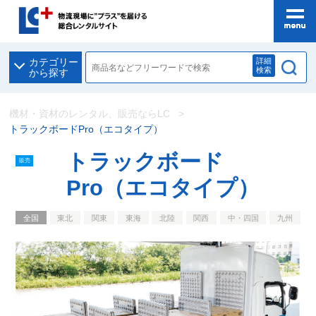
詳細
カテゴリー
検索
から探す
機材・資材のレンタル、販売ならLC
トラックボードPro（エコタイプ）
トラックボード
販売
Pro（エコタイプ）
全国
東北
関東
東海
北陸
関西
中・四国
九州