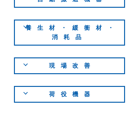
養生材・緩衝材・
消耗品
現場改善
荷役機器