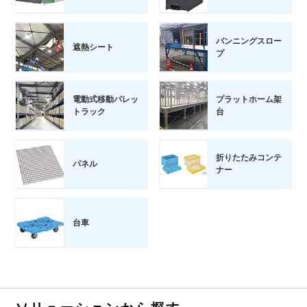
バンニングスロー
遮熱シート
プ
電動式移動パレッ
プラットホーム架
トラック
台
折りたたみコンテ
パネル
ナー
台車