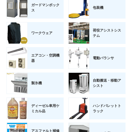
ガードマンボック
包装機
ス
荷役アシストシス
ワークウェア
テム
エアコン・空調機
電動バランサ
器
自動搬送・移動ア
製氷機
シスト
ディーゼル車用ケ
ハンドパレットト
ミカル品
ラック
アスファルト補修