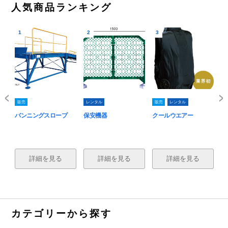
人気商品ランキング
1
2
3
4
販売
レンタル
販売
レンタル
販
バンニングスロープ
保安機器
クールウエアー
無
詳細を見る
詳細を見る
詳細を見る
カテゴリーから探す