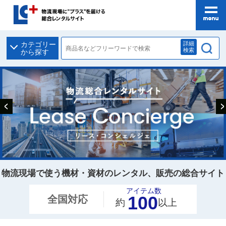
詳細
カテゴリー
検索
から探す
物流現場で使う機材・資材の
レンタル、販売の総合サイト
アイテム数
100
全国対応
約
以上