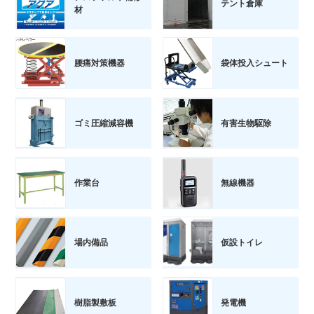
テント倉庫
材
腰痛対策機器
袋体投入シュート
ゴミ圧縮減容機
有害生物駆除
作業台
無線機器
場内備品
仮設トイレ
樹脂製敷板
発電機