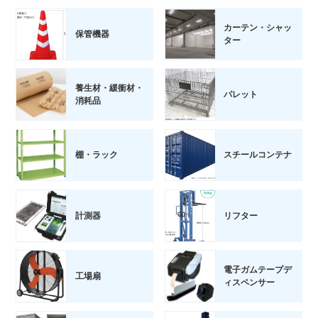
カーテン・シャッ
保管機器
ター
養生材・緩衝材・
パレット
消耗品
棚・ラック
スチールコンテナ
計測器
リフター
電子ガムテープデ
工場扇
ィスペンサー